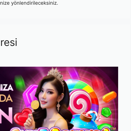
nize yönlendirileceksiniz.
resi