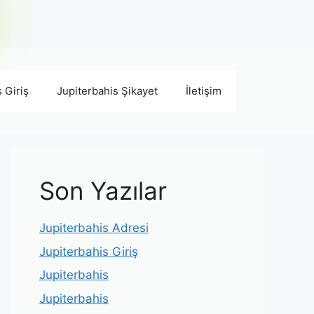
 Giriş
Jupiterbahis Şikayet
İletişim
Son Yazılar
Jupiterbahis Adresi
Jupiterbahis Giriş
Jupiterbahis
Jupiterbahis