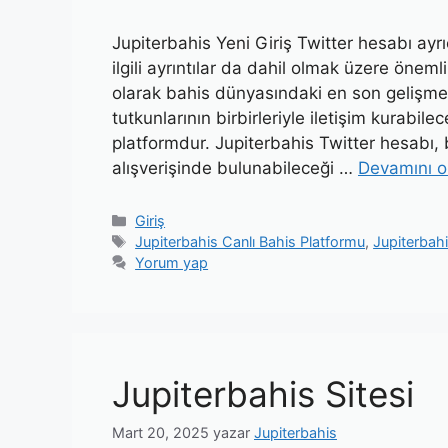
Jupiterbahis Yeni Giriş Twitter hesabı ay
ilgili ayrıntılar da dahil olmak üzere önem
olarak bahis dünyasındaki en son gelişmele
tutkunlarının birbirleriyle iletişim kurabil
platformdur. Jupiterbahis Twitter hesabı, b
alışverişinde bulunabileceği …
Devamını o
Kategoriler
Giriş
Etiketler
Jupiterbahis Canlı Bahis Platformu
,
Jupiterbahi
Yorum yap
Jupiterbahis Sitesi
Mart 20, 2025
yazar
Jupiterbahis