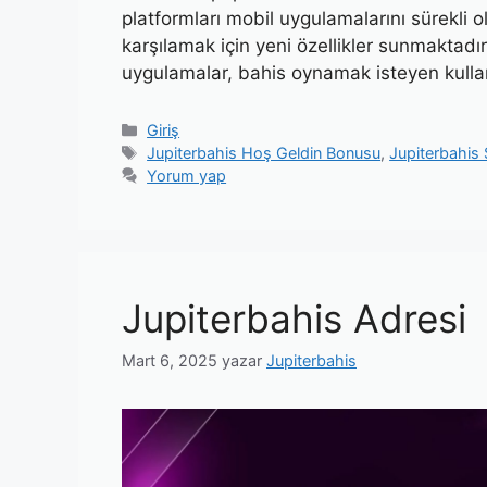
platformları mobil uygulamalarını sürekli ola
karşılamak için yeni özellikler sunmaktadır.
uygulamalar, bahis oynamak isteyen kullan
Kategoriler
Giriş
Etiketler
Jupiterbahis Hoş Geldin Bonusu
,
Jupiterbahis 
Yorum yap
Jupiterbahis Adresi
Mart 6, 2025
yazar
Jupiterbahis