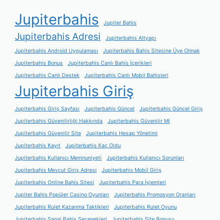
Jupiterbahis
Jupiter Bahis
Jupiterbahis Adresi
Jupiterbahis Altyapı
Jupiterbahis Android Uygulaması
Jupiterbahis Bahis Sitesine Üye Olmak
Jupiterbahis Bonus
Jupiterbahis Canlı Bahis İçerikleri
Jupiterbahis Canlı Destek
Jupiterbahis Canlı Mobil Bahisleri
Jupiterbahis Giriş
Jupiterbahis Giriş Sayfası
Jupiterbahis Güncel
Jupiterbahis Güncel Giriş
Jupiterbahis Güvenilirliği Hakkında
Jupiterbahis Güvenilir Mi
Jupiterbahis Güvenilir Site
Jupiterbahis Hesap Yönetimi
Jupiterbahis Kayıt
Jupiterbahis Kaç Oldu
Jupiterbahis Kullanıcı Memnuniyeti
Jupiterbahis Kullanıcı Sorunları
Jupiterbahis Mevcut Giriş Adresi
Jupiterbahis Mobil Giriş
Jupiterbahis Online Bahis Sitesi
Jupiterbahis Para İşlemleri
Jupiter Bahis Popüler Casino Oyunları
Jupiterbahis Promosyon Oranları
Jupiterbahis Rulet Kazanma Taktikleri
Jupiterbahis Rulet Oyunu
Jupiterbahis Sanal Bahis Seçenekleri
Jupiterbahis Site Bonusu