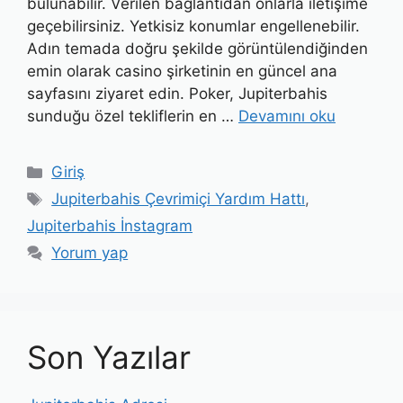
bulunabilir. Verilen bağlantıdan onlarla iletişime
geçebilirsiniz. Yetkisiz konumlar engellenebilir.
Adın temada doğru şekilde görüntülendiğinden
emin olarak casino şirketinin en güncel ana
sayfasını ziyaret edin. Poker, Jupiterbahis
sunduğu özel tekliflerin en …
Devamını oku
Kategoriler
Giriş
Etiketler
Jupiterbahis Çevrimiçi Yardım Hattı
,
Jupiterbahis İnstagram
Yorum yap
Son Yazılar