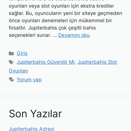
oyunları veya slot oyunları için ekstra krediler
sağlar. Bu, oyuncuların yeni bir siteye geçmeden
önce oyunları denemeleri için mükemmel bir
fırsattır. Jupiterbahis çok çeşitli bahis
seçenekleri sunar. …
Devamını oku
Kategoriler
Giriş
Etiketler
Jupiterbahis Güvenilir Mi
,
Jupiterbahis Slot
Oyunları
Yorum yap
Son Yazılar
Jupiterbahis Adresi