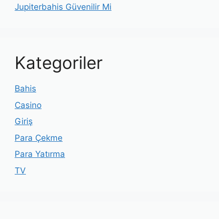
Jupiterbahis Güvenilir Mi
Kategoriler
Bahis
Casino
Giriş
Para Çekme
Para Yatırma
TV