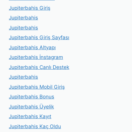
Jupiterbahis Giriş
Jupiterbahis
Jupiterbahis
Jupiterbahis Giriş Sayfası
Jupiterbahis Altyapı
Jupiterbahis İnstagram
Jupiterbahis Canlı Destek
Jupiterbahis
Jupiterbahis Mobil Giriş
Jupiterbahis Bonus
Jupiterbahis Üyelik
Jupiterbahis Kayıt
Jupiterbahis Kaç Oldu