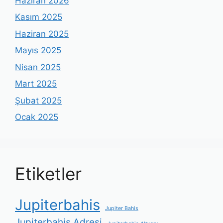
Haziran 2026
Kasım 2025
Haziran 2025
Mayıs 2025
Nisan 2025
Mart 2025
Şubat 2025
Ocak 2025
Etiketler
Jupiterbahis
Jupiter Bahis
Jupiterbahis Adresi