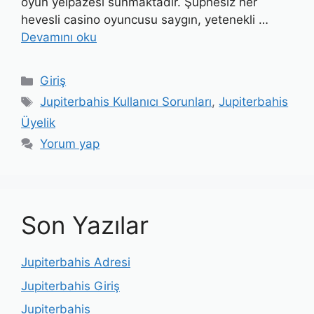
oyun yelpazesi sunmaktadır. Şüphesiz her
hevesli casino oyuncusu saygın, yetenekli …
Devamını oku
Kategoriler
Giriş
Etiketler
Jupiterbahis Kullanıcı Sorunları
,
Jupiterbahis
Üyelik
Yorum yap
Son Yazılar
Jupiterbahis Adresi
Jupiterbahis Giriş
Jupiterbahis