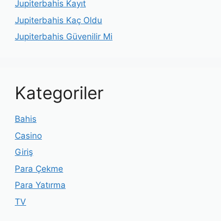
Jupiterbahis Kayıt
Jupiterbahis Kaç Oldu
Jupiterbahis Güvenilir Mi
Kategoriler
Bahis
Casino
Giriş
Para Çekme
Para Yatırma
TV