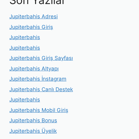
Son Yazılar
Jupiterbahis Adresi
Jupiterbahis Giriş
Jupiterbahis
Jupiterbahis
Jupiterbahis Giriş Sayfası
Jupiterbahis Altyapı
Jupiterbahis İnstagram
Jupiterbahis Canlı Destek
Jupiterbahis
Jupiterbahis Mobil Giriş
Jupiterbahis Bonus
Jupiterbahis Üyelik