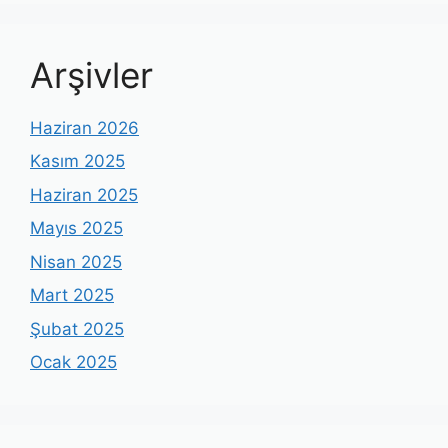
Arşivler
Haziran 2026
Kasım 2025
Haziran 2025
Mayıs 2025
Nisan 2025
Mart 2025
Şubat 2025
Ocak 2025