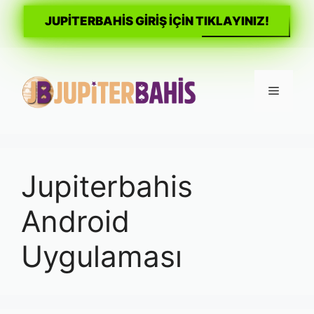
JUPİTERBAHİS GİRİŞ İÇİN TIKLAYINIZ!
İçeriğe
atla
Menü
Jupiterbahis
Android
Uygulaması