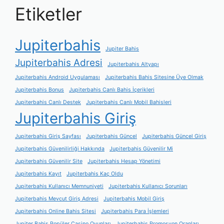
Etiketler
Jupiterbahis
Jupiter Bahis
Jupiterbahis Adresi
Jupiterbahis Altyapı
Jupiterbahis Android Uygulaması
Jupiterbahis Bahis Sitesine Üye Olmak
Jupiterbahis Bonus
Jupiterbahis Canlı Bahis İçerikleri
Jupiterbahis Canlı Destek
Jupiterbahis Canlı Mobil Bahisleri
Jupiterbahis Giriş
Jupiterbahis Giriş Sayfası
Jupiterbahis Güncel
Jupiterbahis Güncel Giriş
Jupiterbahis Güvenilirliği Hakkında
Jupiterbahis Güvenilir Mi
Jupiterbahis Güvenilir Site
Jupiterbahis Hesap Yönetimi
Jupiterbahis Kayıt
Jupiterbahis Kaç Oldu
Jupiterbahis Kullanıcı Memnuniyeti
Jupiterbahis Kullanıcı Sorunları
Jupiterbahis Mevcut Giriş Adresi
Jupiterbahis Mobil Giriş
Jupiterbahis Online Bahis Sitesi
Jupiterbahis Para İşlemleri
Jupiter Bahis Popüler Casino Oyunları
Jupiterbahis Promosyon Oranları