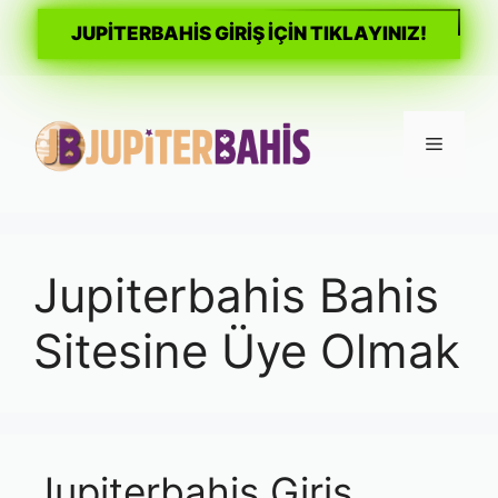
JUPİTERBAHİS GİRİŞ İÇİN TIKLAYINIZ!
İçeriğe
atla
Menü
Jupiterbahis Bahis
Sitesine Üye Olmak
Jupiterbahis Giriş