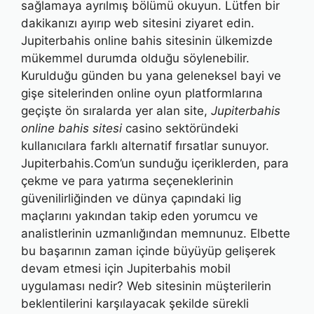
sağlamaya ayrılmış bölümü okuyun. Lütfen bir
dakikanızı ayırıp web sitesini ziyaret edin.
Jupiterbahis online bahis sitesinin ülkemizde
mükemmel durumda olduğu söylenebilir.
Kurulduğu günden bu yana geleneksel bayi ve
gişe sitelerinden online oyun platformlarına
geçişte ön sıralarda yer alan site,
Jupiterbahis
online bahis sitesi
casino sektöründeki
kullanıcılara farklı alternatif fırsatlar sunuyor.
Jupiterbahis.Com’un sunduğu içeriklerden, para
çekme ve para yatırma seçeneklerinin
güvenilirliğinden ve dünya çapındaki lig
maçlarını yakından takip eden yorumcu ve
analistlerinin uzmanlığından memnunuz. Elbette
bu başarının zaman içinde büyüyüp gelişerek
devam etmesi için Jupiterbahis mobil
uygulaması nedir? Web sitesinin müşterilerin
beklentilerini karşılayacak şekilde sürekli