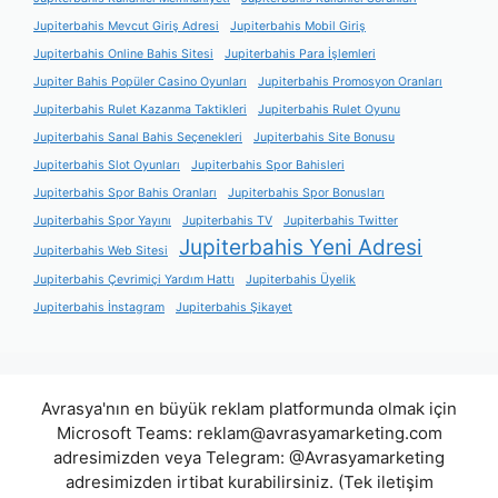
Jupiterbahis Mevcut Giriş Adresi
Jupiterbahis Mobil Giriş
Jupiterbahis Online Bahis Sitesi
Jupiterbahis Para İşlemleri
Jupiter Bahis Popüler Casino Oyunları
Jupiterbahis Promosyon Oranları
Jupiterbahis Rulet Kazanma Taktikleri
Jupiterbahis Rulet Oyunu
Jupiterbahis Sanal Bahis Seçenekleri
Jupiterbahis Site Bonusu
Jupiterbahis Slot Oyunları
Jupiterbahis Spor Bahisleri
Jupiterbahis Spor Bahis Oranları
Jupiterbahis Spor Bonusları
Jupiterbahis Spor Yayını
Jupiterbahis TV
Jupiterbahis Twitter
Jupiterbahis Yeni Adresi
Jupiterbahis Web Sitesi
Jupiterbahis Çevrimiçi Yardım Hattı
Jupiterbahis Üyelik
Jupiterbahis İnstagram
Jupiterbahis Şikayet
Avrasya'nın en büyük reklam platformunda olmak için
Microsoft Teams:
reklam@avrasyamarketing.com
adresimizden veya Telegram: @Avrasyamarketing
adresimizden irtibat kurabilirsiniz. (Tek iletişim