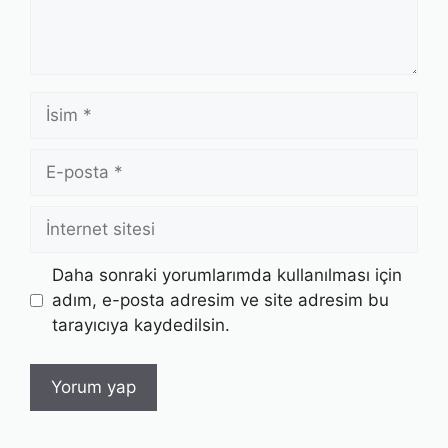
İsim
E-
posta
İnternet
sitesi
Daha sonraki yorumlarımda kullanılması için
adım, e-posta adresim ve site adresim bu
tarayıcıya kaydedilsin.