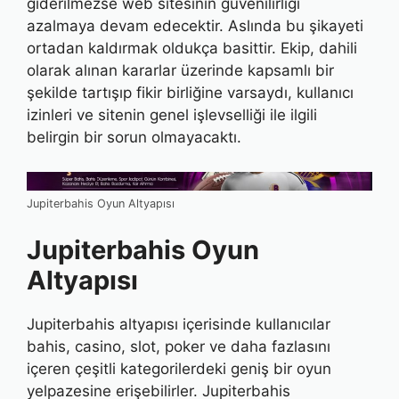
giderilmezse web sitesinin güvenilirliği
azalmaya devam edecektir. Aslında bu şikayeti
ortadan kaldırmak oldukça basittir. Ekip, dahili
olarak alınan kararlar üzerinde kapsamlı bir
şekilde tartışıp fikir birliğine varsaydı, kullanıcı
izinleri ve sitenin genel işlevselliği ile ilgili
belirgin bir sorun olmayacaktı.
Jupiterbahis Oyun Altyapısı
Jupiterbahis Oyun
Altyapısı
Jupiterbahis altyapısı içerisinde kullanıcılar
bahis, casino, slot, poker ve daha fazlasını
içeren çeşitli kategorilerdeki geniş bir oyun
yelpazesine erişebilirler. Jupiterbahis