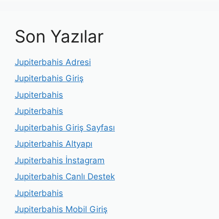
Son Yazılar
Jupiterbahis Adresi
Jupiterbahis Giriş
Jupiterbahis
Jupiterbahis
Jupiterbahis Giriş Sayfası
Jupiterbahis Altyapı
Jupiterbahis İnstagram
Jupiterbahis Canlı Destek
Jupiterbahis
Jupiterbahis Mobil Giriş